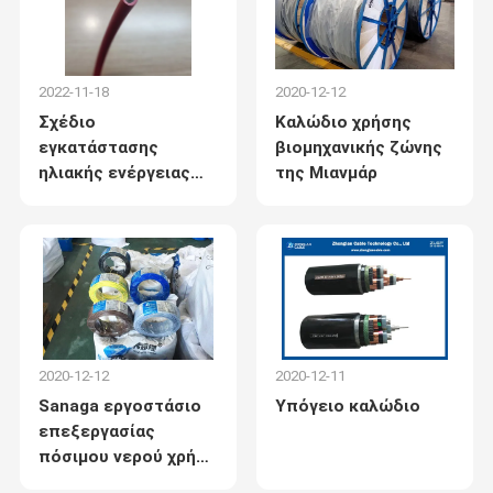
Αφρικής και της
Μέσης Ανατολής;
2022-11-18
2020-12-12
Σχέδιο
Καλώδιο χρήσης
εγκατάστασης
βιομηχανικής ζώνης
ηλιακής ενέργειας
της Μιανμάρ
στην Ουρουγουάη με
χρήση ηλιακού
φωτοβολταϊκού
καλωδίου
2020-12-12
2020-12-11
Sanaga εργοστάσιο
Υπόγειο καλώδιο
επεξεργασίας
πόσιμου νερού χρήση
καλωδίου στο