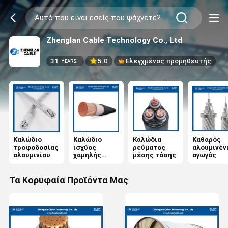
Zhenglan Cable Technology Co., Ltd
31
5.0
Ελεγχμένος προμηθευτής
YEARS
Καλώδιο
Καλώδιο
Καλώδια
Καθαρός
τροφοδοσίας
ισχύος
ρεύματος
αλουμινέν
αλουμινίου
χαμηλής
μέσης τάσης
αγωγός
τάσης
Τα Κορυφαία Προϊόντα Μας