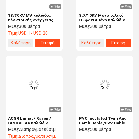
18/30KV MV καλώδια
8.7/10KV Μονοπολικό
ηλεκτρικής ενέργειας 1
Θωρακισμένο Καλώδιο
πυρήνας χαλκού αγωγός
Τροφοδοσίας Μέσης
MOQ:
300 μέτρα
MOQ:
300 μέτρα
(Φόρμα)
Τάσης IEC60502
Τιμή:
USD 1- USD 20
((CU/PVC/XLPE/STA/NYBY/NYB2Y)
(AL/CU/XLPE/LSZH/STA/NYB
ονομαστικό
Καλύτερη
Επαφή
Καλύτερη
Επαφή
τμήμα:50~630mm2
τιμή
τιμή
ACSR Linnet / Raven /
PVC Insulated Twin And
GROSBEAK Καλώδιο
Earth Cable /BVV Cable
μετάδοσης ASTM
300/500V For Home /
MOQ:
Διαπραγματεύσιμος
MOQ:
500 μέτρα
B232/B232M CABO CAA
Building/Core Number: 2
Τιμή:
Διαπραγματεύσιμος
ACSR γυμνό αγωγό
Core, 3 Core, 4 Core Or 5