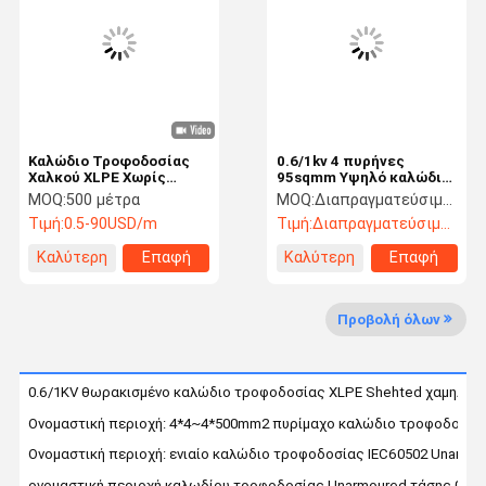
Γύρος
Ποιοτικός
Μας Ελάτε
Ειδήσεις
Εργοστασίων
Έλεγχος
Σε Επαφή Με
Καλώδιο Τροφοδοσίας
0.6/1kv 4 πυρήνες
Χαλκού XLPE Χωρίς
95sqmm Υψηλό καλώδιο
Θωράκιση Αλουμινίου για
αλυσίδας AL/XLPE
MOQ:
500 μέτρα
MOQ:
Διαπραγματεύσιμος
Υπόγεια Χρήση PVC
AS/NZS 3560-1 Standard
Τιμή:
0.5-90USD/m
Τιμή:
Διαπραγματεύσιμος
Περιπτώσεις
VR Show
Καλύτερη
Επαφή
Καλύτερη
Επαφή
τιμή
τιμή
Καλώδιο τροφοδοσίας αλουμινίου
Προβολή όλων
Καλώδιο ισχύος χαμηλής τάσης
0.6/1KV θωρακισμένο καλώδιο τροφοδοσίας XLPE Shehted χαμηλής
Καλώδια ρεύματος μέσης τάσης
Ονομαστική περιοχή: 4*4~4*500mm2 πυρίμαχο καλώδιο τροφοδοσία
Καθαρός αλουμινένιος αγωγός
Ονομαστική περιοχή: ενιαίο καλώδιο τροφοδοσίας IEC60502 Unarm
ονομαστική περιοχή καλωδίου τροφοδοσίας Unarmoured τάσης 0.6/