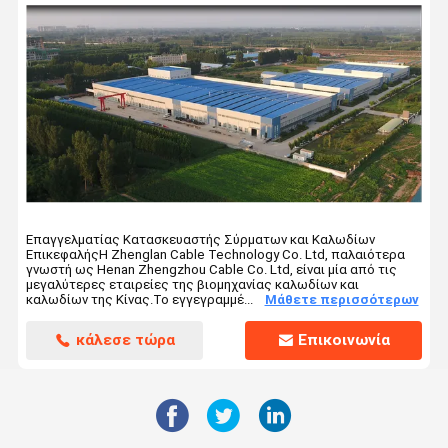
Τα μέσα καλώδια τροφοδοσίας 12/20KV, XLPE τάσης Unarmoured 3c
Ηλεκτρικό καλώδιο ελέγχου
Σύρμα από γαλβανισμένο χάλυβα
Επαγγελματίας Κατασκευαστής Σύρματων και Καλωδίων
ΕπικεφαλήςΗ Zhenglan Cable Technology Co. Ltd, παλαιότερα
γνωστή ως Henan Zhengzhou Cable Co. Ltd, είναι μία από τις
μεγαλύτερες εταιρείες της βιομηχανίας καλωδίων και
καλωδίων της Κίνας.Το εγγεγραμμέ...
Μάθετε περισσότερων
κάλεσε τώρα
Επικοινωνία