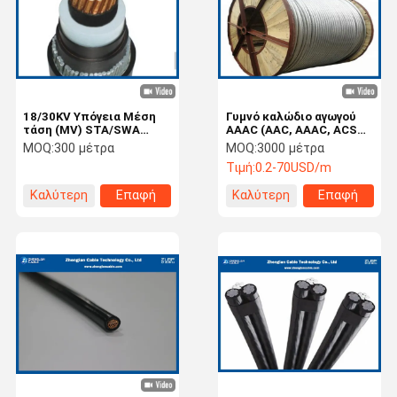
18/30KV Υπόγεια Μέση
Γυμνό καλώδιο αγωγού
τάση (MV) STA/SWA
AAAC (AAC, AAAC, ACSR)
Μονή/Τρεις πυρήνες
/Καλώδιο AWG/100%
MOQ:
300 μέτρα
MOQ:
3000 μέτρα
Τεθωρακισμένα καλώδια
καλώδιο δοκιμής/
Τιμή:
0.2-70USD/m
ηλεκτρικής ενέργειας
Αλουμίνιο, κράμα
XLPE απομονωμένα IEC
αλουμινίου
Καλύτερη
Επαφή
Καλύτερη
Επαφή
60502/60228
τιμή
τιμή