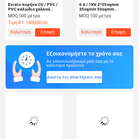
Ενιαίο πυρήνα CU / PVC /
0.6 / 1KV 2*25sqmm
PVC καλώδιο χαλκού
35sqmm 50sqmm
χαμηλής τάσης Μη
Υπεράνω Απομονωμένο
MOQ:
500 μέτρα
MOQ:
100 μέτρα
μεταλλικό κάλυμμα
Καλώδιο Αλουμινίου
Τιμή:
0.1-100USD/m
Καλύτερη
Επαφή
Καλύτερη
Επαφή
τιμή
τιμή
Εξοικονομήστε το χρόνο σας
Ας επικοινωνήσουμε μαζί σας με τα
καλύτερα προϊόντα.
Δώστε τις απαιτήσεις σας