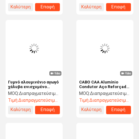
Core
Καλύτερη
Επαφή
Καλύτερη
Επαφή
τιμή
τιμή
Γυμνό αλουμινένιο αγωγό
CABO CAA Alumínio
χάλυβα ενισχυμένο
Condutor Aço Reforçado
υπερυψωμένο LV/ MV/
Cabo ACSR SWAN
MOQ:
Διαπραγματεύσιμος
MOQ:
Διαπραγματεύσιμος
HV ACSR γυμνό αγωγό
SPARROW Penguin Linnet
Τιμή:
Διαπραγματεύσιμος
Τιμή:
Διαπραγματεύσιμος
Καλύτερη
Επαφή
Καλύτερη
Επαφή
τιμή
τιμή
Σπίτι
Προϊόντα
Εμφάνιση VR
Περίπου
Εμείς