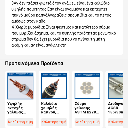
3Αν δεν πιάσει φωτιά όταν ανάψει, είναι ένα καλώδιο
υψηλής ποιότητας.Εάν είναι αναμμένο και εκπέμπει
πυκνό μαύρο καπνόΑγοράζεις σκουπίδια και τα πετάς
αμέσως στον κάδο.
4. Χωρίς μυρωδιά: Είναι ψεύτικο και κατώτερο σύρμα
που μυρίζει άσχημα, και το υψηλής ποιότητας μονωτικό
στρώμα δεν θα έχει μυρωδιά που να πνίγει τη μύτη
ακόμη και αν είναι ανάφλεκτη.
Προτεινόμενα Προϊόντα
Υψηλής
Καλώδιο
Σύρμα
Διοδηγός
αντοχής
χαμηλής
γείωσης
ACSR
χάλυβας
καπνού,
ASTM B228
185/30mm
50mm2-
μηδενικού
για
IEC61089/
19/1.8mm
καπνού
βιομηχανικές
50182 με
Καλύτερη τιμή
Καλύτερη τιμή
Καλύτερη τιμή
Καλύτερη τ
αλογόνου
εφαρμογές
γαλβανισμ