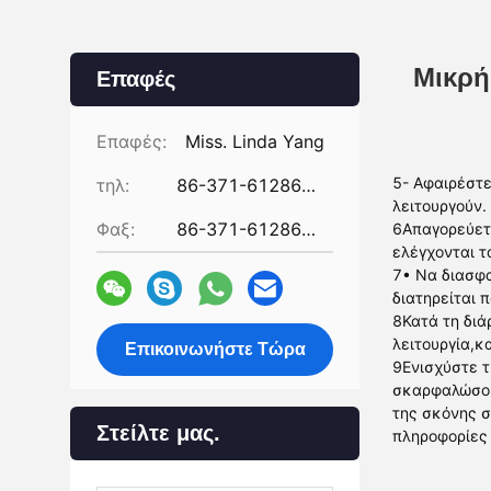
Μικρή
Επαφές
Επαφές:
Miss. Linda Yang
5- Αφαιρέστε
τηλ:
86-371-61286031
λειτουργούν.
Φαξ:
86-371-61286032
6Απαγορεύετα
ελέγχονται τ
7• Να διασφ
διατηρείται 
8Κατά τη διά
λειτουργία,κ
Επικοινωνήστε Τώρα
9Ενισχύστε τ
σκαρφαλώσου
της σκόνης σ
Στείλτε μας.
πληροφορίες 