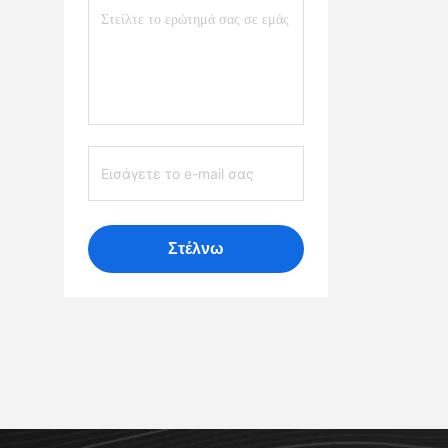
Στέλνω