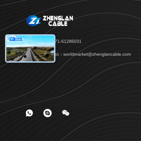
τηλ：86-371-61286031
Ηλεκτρονικό：worldmarket@zhenglancable.com