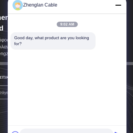
Zhenglan Cable
englan Cable Technology Co.,
9:02 AM
d
Good day, what product are you looking 
φος 49, Νότιος Πύργος του Κέντρου της
for?
ιλανδίας, Ανατολική περιοχή Zhengzhou,
ngzhou, Κίνα
επικοινωνήσουμε μαζί σας το συντομότερο δυνατόν.
Εγγραφείτε.