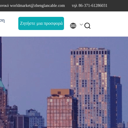
ονικό worldmarket@zhenglancable.com
τηλ 86-371-61286031
ση
Ζητήστε μια προσφορά

