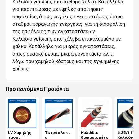
Καλώδιο γείωσης από καθαρό χαλκό‌: Κατάλληλο
για περιπτώσεις με υψηλές απαιτήσεις
ασφαλείας, όπως μεγάλες εγκαταστάσεις όπως
σταθμοί παραγωγής ενέργειας, για τη διασφάλιση
της ασφάλειας των εγκαταστάσεων ‌
Καλώδιο γείωσης από χάλυβα επικαλυμμένο με
χαλκό‌: Κατάλληλο για μικρές εγκαταστάσεις,
όπως οικιακό ρεύμα, μικρά εργοστάσια κ.λπ.,
λόγω του χαμηλού κόστους και της εγγυημένης
χρήσης ‌
Προτεινόμενα Προϊόντα
LV Χαμηλής
Τετράπλεκτ
Καλώδιο
6.35/11KV
τάσης
ο
θωρακισμένο
Καλώδιο