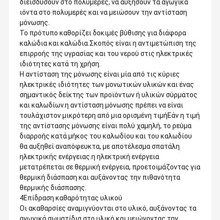
διεισδύσουν στο πολυμερές, να αυξήσουν τα αγωγικά
ιόντα στο πολυμερές και να μειώσουν την αντίσταση
μόνωσης.
Το πρότυπο καθορίζει δοκιμές βύθισης για διάφορα
καλώδια και καλώδια.Σκοπός είναι η αντιμετώπιση της
επιρροής της υγρασίας και του νερού στις ηλεκτρικές
ιδιότητες κατά τη χρήση.
Η αντίσταση της μόνωσης είναι μία από τις κύριες
ηλεκτρικές ιδιότητες των μονωτικών υλικών και ένας
σημαντικός δείκτης των προϊόντων ή υλικών σύρματος
και καλωδίων.η αντίσταση μόνωσης πρέπει να είναι
τουλάχιστον μικρότερη από μια ορισμένη τιμήΕάν η τιμή
της αντίστασης μόνωσης είναι πολύ χαμηλή, το ρεύμα
διαρροής κατά μήκος του καλωδίου και του καλωδίου
θα αυξηθεί αναπόφευκτα, με αποτέλεσμα σπατάλη
ηλεκτρικής ενέργειας.η ηλεκτρική ενέργεια
μετατρέπεται σε θερμική ενέργεια, προετοιμάζοντας για
θερμική διάσπαση και αυξάνοντας την πιθανότητα
θερμικής διάσπασης.
4Επίδραση καθαρότητας υλικού
Οι ακαθαρσίες αναμιγνύονται στο υλικό, αυξάνοντας τα
αγωγικά σωματίδια στο υλικό και μειώνοντας την