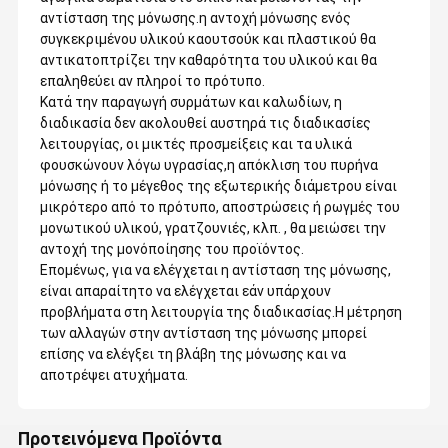
αντίσταση της μόνωσης.η αντοχή μόνωσης ενός
συγκεκριμένου υλικού καουτσούκ και πλαστικού θα
αντικατοπτρίζει την καθαρότητα του υλικού και θα
επαληθεύει αν πληροί το πρότυπο.
Κατά την παραγωγή συρμάτων και καλωδίων, η
διαδικασία δεν ακολουθεί αυστηρά τις διαδικασίες
λειτουργίας, οι μικτές προσμείξεις και τα υλικά
φουσκώνουν λόγω υγρασίας,η απόκλιση του πυρήνα
μόνωσης ή το μέγεθος της εξωτερικής διάμετρου είναι
μικρότερο από το πρότυπο, αποστρώσεις ή ρωγμές του
μονωτικού υλικού, γρατζουνιές, κλπ. , θα μειώσει την
αντοχή της μονόποίησης του προϊόντος.
Επομένως, για να ελέγχεται η αντίσταση της μόνωσης,
είναι απαραίτητο να ελέγχεται εάν υπάρχουν
προβλήματα στη λειτουργία της διαδικασίας.Η μέτρηση
των αλλαγών στην αντίσταση της μόνωσης μπορεί
Επαγγελματίας Κατασκευαστής Σύρματων και Καλωδίων
επίσης να ελέγξει τη βλάβη της μόνωσης και να
Επικεφαλής
Η Zhenglan Cable Technology Co. Ltd, παλαιότερα
γνωστή ως Henan Zhengzhou Cable Co. Ltd, είναι μία από τις
αποτρέψει ατυχήματα.
μεγαλύτερες εταιρείες της βιομηχανίας καλωδίων και καλωδίων
Σπίτι
Προϊόντα
Εμφάνιση VR
Περίπου
της Κίνας.Το εγγεγραμμένο κεφάλαιο της εταιρείας μας είναι
Εμείς
περίπου 32 εκατομμύρια δολάρια και η έδρα μας βρίσκεται στον
49ο όροφο του Νότιου Πύργου του Κέντρου της ΓροιλανδίαςΤο
Προτεινόμενα Προϊόντα
εργοστάσιο μας βρίσκεται στο Zhengzhou Cable Science and