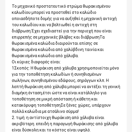
Το μηχανικό προστατευτικό στρώμα θωρακισμένου
καλωδίου μπορεί να προστεθεί στο καλώδιο
οποιασδήποτε δομής για να αυξηθεί η μηχανική αντοχή
του καλωδίου και να βελτιωθεί η αντοχή στη
διάβρωση.Έχει σχεδιαστεί για την περιοχή που είναι
επιρρεπής σε μηχανικές βλάβες και διάβρωσηΤα
θωρακισμένα καλώδια διαιρούνται επίσης σε
θωρακισμένα καλώδια από χαλύβδινη ταινία και
θωρακισμένα καλώδια από χάλυβα.
Οι κύριες διαφορές είναι:
1Σκοπός: Η θωράκιση από χάλυβα χρησιμοποιείται μόνο
για την τοποθέτηση καλωδίων ή συνηθισμένων
σωλήνων, συνηθισμένου εδάφους, σηράγγων κλπ. Η
λεπτή θωράκιση από χάλυβα μπορεί να αντέξει τη γενική
διαμήκη ένταση,έτσι ώστε να είναι κατάλληλο για
τοποθέτηση σε μικρή απόσταση ή κάθετη και
κατακόρυφη τοποθέτησηΣε ξένες χώρες, υπάρχουν
πολλά καλώδια με ατσάλινο σύρμα!
2. τιμή: η αντίστοιχη θωράκιση από χάλυβα είναι
ακριβότερη. επειδή η παραγωγή θωράκισης από χάλυβα
είναι δύσκολη και το κόστος είναι υψηλό.