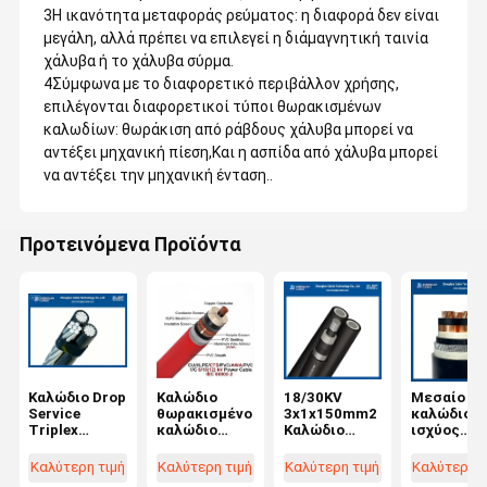
3Η ικανότητα μεταφοράς ρεύματος: η διαφορά δεν είναι
μεγάλη, αλλά πρέπει να επιλεγεί η διάμαγνητική ταινία
χάλυβα ή το χάλυβα σύρμα.
4Σύμφωνα με το διαφορετικό περιβάλλον χρήσης,
επιλέγονται διαφορετικοί τύποι θωρακισμένων
καλωδίων: θωράκιση από ράβδους χάλυβα μπορεί να
αντέξει μηχανική πίεση,Και η ασπίδα από χάλυβα μπορεί
να αντέξει την μηχανική ένταση..
Προτεινόμενα Προϊόντα
Καλώδιο Drop
Καλώδιο
18/30KV
Μεσαίο
Service
θωρακισμένο
3x1x150mm2
καλώδιο
Triplex
καλώδιο
Καλώδιο
ισχύος
0,6/1kV
αλουμινίου
αλουμινίου
6,35/11KV
AAC/XLPE+A
6/10kv μονού
τρίπολο HTA
CU/SC/XLP
Καλύτερη τιμή
Καλύτερη τιμή
Καλύτερη τιμή
Καλύτερη τ
AC/XLPE+AA
πυρήνα
torsadé XLPE
SC/CTS/P