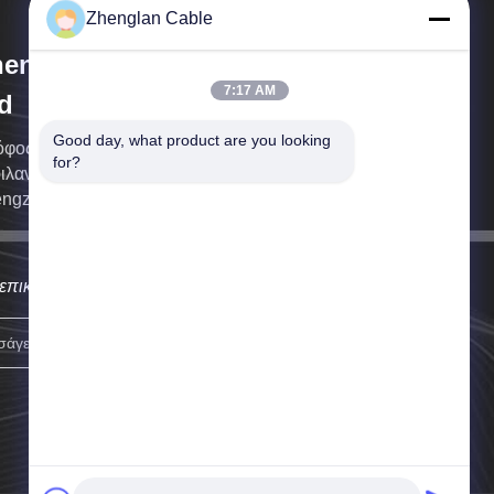
Zhenglan Cable
englan Cable Technology Co.,
7:17 AM
d
Good day, what product are you looking 
φος 49, Νότιος Πύργος του Κέντρου της
for?
ιλανδίας, Ανατολική περιοχή Zhengzhou,
ngzhou, Κίνα
επικοινωνήσουμε μαζί σας το συντομότερο δυνατόν.
Εγγραφείτε.