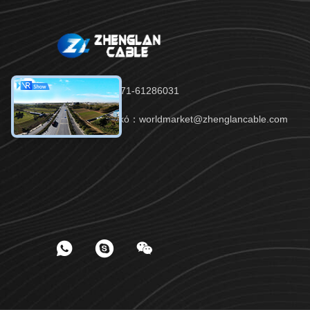
τηλ：86-371-61286031
Ηλεκτρονικό：worldmarket@zhenglancable.com