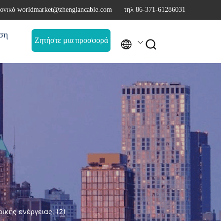
ονικό worldmarket@zhenglancable.com
τηλ 86-371-61286031
ση
Ζητήστε μια προσφορά


ικής ενέργειας; (2)