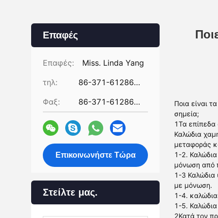
Ποι
Επαφές
Επαφές:
Miss. Linda Yang
τηλ:
86-371-61286031
Φαξ:
86-371-61286032
Ποια είναι τ
σημεία;
1Τα επίπεδα 
Καλώδια χαμη
μεταφοράς κα
1-2. Καλώδια
Επικοινωνήστε Τώρα
μόνωση από 
1-3 Καλώδια 
με μόνωση.
Στείλτε μας.
1-4. καλώδια
1-5. Καλώδια
2Κατά τον πρ