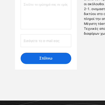
οι ακόλουθοι
2-1. ονομαστ
δικτύου στο 
πληροί την α
Μέγιστη τάση
Τεχνικές απα
διαφόρων χω
Στέλνω