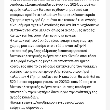
υποδομών.Συμπεριλαμβανομένου του 2024, ορισμένες
αγορές καλωδίων θα αναπτυχθούν σημαντικά και
ορισμένα προϊόντα καλωδίων θα προκαλέσουν ευρεία
ζήτηση στην αγορά.Ορισμένοι πιστεύουν ότι οι αγορές
είναι σήμερα σχετικά σταθερές και ότι θα συνεχίσουν να
βελτιώνονται στο μέλλον, όπως οι ακόλουθες αγορές:
Κατασκευή δικτύου ηλεκτρικής ενέργειας
Η κατασκευή του δικτύου ηλεκτρικής ενέργειας της
χώρας μου είναι ακόμα στο στάδιο ανάπτυξης.Η
κατασκευή μεγάλης κλίμακας διαπεριφερειακού
δικτύου ηλεκτρικής ενέργειας στην Κίνα θα απαιτήσει
μεταφορά ενέργειας μεγάλων αποστάσεωνΣήμερα,
κρίνοντας από το σχεδιασμό κατασκευής των γραμμών
υψηλής τάσης και υπερ-υψηλής τάσης, υποστήριξη
καλωδίων Η ζήτηση αυξάνεται.Η επένδυση θα αυξηθεί σε
520 δισεκατομμύρια γιουάν το 2023Οι επενδύσεις στο
δίκτυο ηλεκτρικής ενέργειας και οι νέες υποδομές
αποτελούν την κινητήρια δύναμη για την ανάπτυξη της
αγοράς καλωδίων.
Ηλιακή ενέργεια/αποθήκευση ενέργειας/αγορά
ενέργειας υδρογόνου