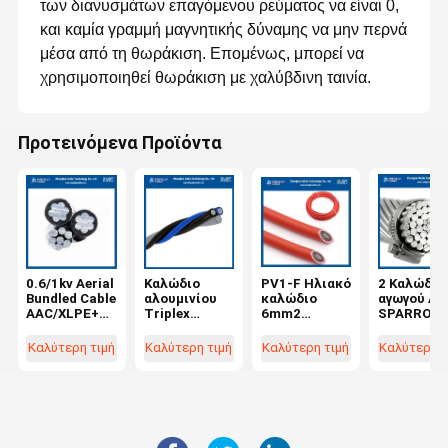
των διανυσμάτων επαγόμενου ρεύματος να είναι 0,
και καμία γραμμή μαγνητικής δύναμης να μην περνά
μέσα από τη θωράκιση. Επομένως, μπορεί να
χρησιμοποιηθεί θωράκιση με χαλύβδινη ταινία.
Προτεινόμενα Προϊόντα
0.6/1kv Aerial
Καλώδιο
PV1-F Ηλιακό
2 Καλώδιο
Bundled Cable
αλουμινίου
καλώδιο
αγωγού A
AAC/XLPE+A
Triplex
6mm2
SPARROW
AC/XLPE+AA
2x50+50 mm2
EN50618
ACSR Αγω
AC φασικό
Insulated
Καλώδιο
αλουμινίο
Καλύτερη τιμή
Καλύτερη τιμή
Καλύτερη τιμή
Καλύτερη τ
καλώδιο με
Neutral
συνεχούς
από χάλυβ
μόνωση xlepe
AAC/XLPE+A
ρεύματος
ενισχυμέν
και ουδέτερο
AC/XLPE
ηλιακής
ASTM B23
καλώδιο
0,6/1kv
φωτοβολταϊ
είναι γυμνό
Aluminium
κής
2x2/0+2/0AW
Conductor
ενέργειας για