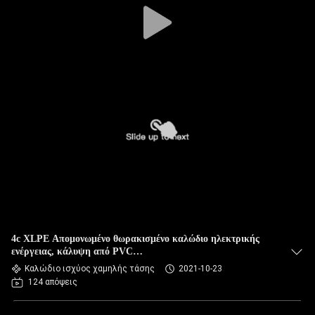
4c XLPE Απομονωμένο θωρακισμένο καλώδιο ηλεκτρικής
ενέργειας, κάλυψη από PVC
(AL/CU/PVC/XLPE/STA/NYBY/N2XBY) Ονομαστικό
Καλώδιο ισχύος χαμηλής τάσης
2021-10-23
τμήμα:4*1,5~4*400mm2
124 απόψεις