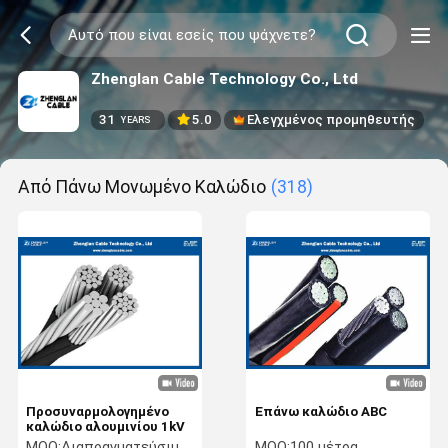
Zhenglan Cable Technology Co., Ltd
31
5.0
Ελεγχμένος προμηθευτής
YEARS
Από Πάνω Μονωμένο Καλώδιο
(318)
Προσυναρμολογημένο
Επάνω καλώδιο ABC
καλώδιο αλουμινίου 1kV
MOQ:
Διαπραγματεύσιμος
MOQ:
100 μέτρα