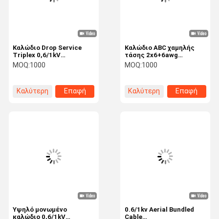
Καλώδιο Drop Service
Καλώδιο ABC χαμηλής
Triplex 0,6/1kV
τάσης 2x6+6awg
AAC/XLPE+AAC/XLPE+AAAC
Αλεξίσιος αλουμινένιος
MOQ:
1000
MOQ:
1000
2X2+2AWG
αγωγός πορφυρός
Τριπλέξ καλώδιο
πτώσης υπηρεσίας
Καλύτερη
Επαφή
Καλύτερη
Επαφή
τιμή
τιμή
Σπίτι
Προϊόντα
Εμφάνιση VR
Περίπου
Εμείς
Υψηλό μονωμένο
0.6/1kv Aerial Bundled
καλώδιο 0,6/1kV
Cable