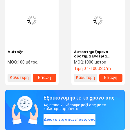
Διάταξη:
Αυτοστηριζόμενο
σύστημα Εναέρια
μονωμένο καλώδιο
MOQ:
100 μέτρα
MOQ:
1000 μέτρα
Αλουμινίου αγωγός XLPE
Τιμή:
0.1-100USD/m
μονωμένο 2, 3, 4,
5πύρηνο Εναέριο
Καλύτερη
Επαφή
Καλύτερη
Επαφή
καλώδιο πακέτο
τιμή
τιμή
Εξοικονομήστε το χρόνο σας
Ας επικοινωνήσουμε μαζί σας με τα
καλύτερα προϊόντα.
Δώστε τις απαιτήσεις σας