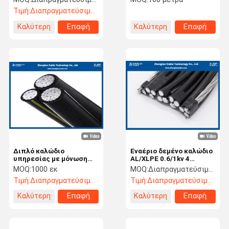
Τιμή:
Διαπραγματεύσιμος
Καλύτερη
Επαφή
Καλύτερη
Επαφή
τιμή
τιμή
Διπλό καλώδιο
Εναέριο δεμένο καλώδιο
υπηρεσίας με μόνωση
AL/XLPE 0.6/1kv 4
εναέριων γραμμών LV MV
πυρήνων 25τ.χιλ.
MOQ:
1000 εκ
MOQ:
Διαπραγματεύσιμος
Τιμή:
Διαπραγματεύσιμος
Τιμή:
Διαπραγματεύσιμος
Καλύτερη
Επαφή
Καλύτερη
Επαφή
τιμή
τιμή