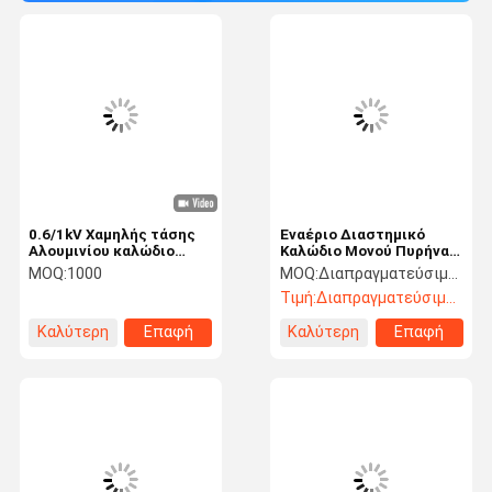
0.6/1kV Χαμηλής τάσης
Εναέριο Διαστημικό
Αλουμινίου καλώδιο
Καλώδιο Μονού Πυρήνα
φάσης κράμα Αλουμινίου
(SAC) 15 kV Μέσης
MOQ:
1000
MOQ:
Διαπραγματεύσιμος
ουδέτερο καλώδιο XLPE
Τάσης Εναέριο Καλώδιο
Τιμή:
Διαπραγματεύσιμος
μόνωση 2x4+4AWG
για Πρωτεύον Δίκτυο
ASTM
Διανομής
Καλύτερη
Επαφή
Καλύτερη
Επαφή
τιμή
τιμή