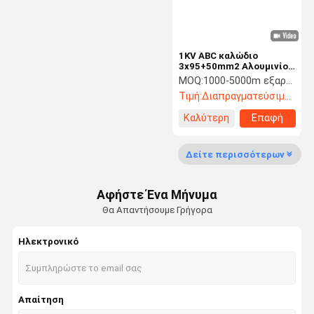
Ηλεκτρικό καλώδιο ελέγχου
Σύρμα από γαλβανισμένο χάλυβα
1KV ABC καλώδιο
3x95+50mm2 Αλουμινίου
πυρήνα XLPE μονωμένο
MOQ:
1000-5000m εξαρτάται από τις προδιαγραφές
κράμα αλουμινίου XLPE
Τιμή:
Διαπραγματεύσιμος
μονωμένο
AAC/XLPE+AAAC/XLPE
Καλύτερη
Επαφή
ASTM B231
τιμή
Δείτε περισσότερων
Αφήστε Ένα Μήνυμα
Θα Απαντήσουμε Γρήγορα
Ηλεκτρονικό
Απαίτηση