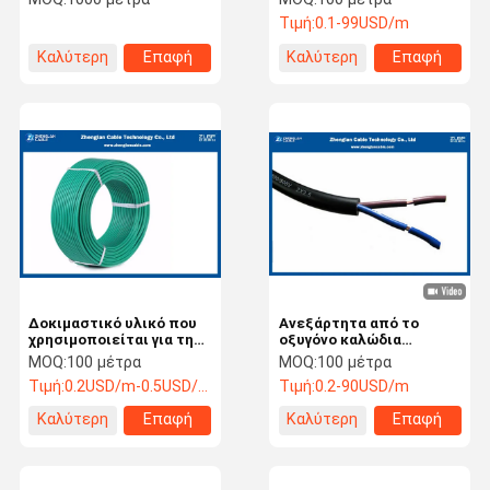
PVC μανδύα XLPE
Εύκαμπτο Καλώδιο
Τιμή:
0.1-99USD/m
απομονωμένα /
Ανθεκτικό στη
(NYBY/N2XBY)
Θερμότητα / Ονομαστική
Καλύτερη
Επαφή
Καλύτερη
Επαφή
τάση: 450/750V
τιμή
τιμή
Δοκιμαστικό υλικό που
Ανεξάρτητα από το
χρησιμοποιείται για την
οξυγόνο καλώδια
κατασκευή ηλεκτρικών
πυρόσβεσης χαλκού/
MOQ:
100 μέτρα
MOQ:
100 μέτρα
καλωδίων
καλώδια BVV για την
Τιμή:
0.2USD/m-0.5USD/m
Τιμή:
0.2-90USD/m
κατασκευή ηλεκτρικού
καλωδίου/ ονομαστική
Καλύτερη
Επαφή
Καλύτερη
Επαφή
τάση: 450/750 V
τιμή
τιμή