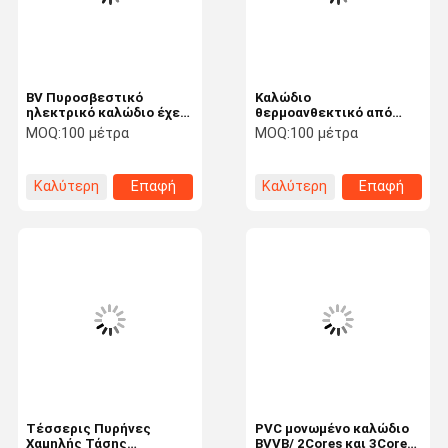
BV Πυροσβεστικό
Καλώδιο
ηλεκτρικό καλώδιο έχει
θερμοανθεκτικό από
τάση 450/750V/ Πρότυπο
PVC/BVV για σπίτι ή
MOQ:
100 μέτρα
MOQ:
100 μέτρα
60227 IEC 01 ((BV) /
κτίριο/Πρόταση:
GB/T5023.3-2008
300/500V
Καλύτερη
Επαφή
Καλύτερη
Επαφή
τιμή
τιμή
Σπίτι
Προϊόντα
Εμφάνιση VR
Περίπου
Εμείς
Τέσσερις Πυρήνες
PVC μονωμένο καλώδιο
Χαμηλής Τάσης
BVVB/ 2Cores και 3Cores