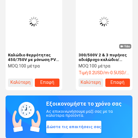
Καλώδιο θερμότητας
300/500V 2 & 3 πυρήνες
450/750V με μόνωση PVC
αδιάβροχο καλώδιο/
για σπίτι ή κτίριο
καλώδιο ανθεκτικό στη
MOQ:
100 μέτρα
MOQ:
100 μέτρα
φωτιά με αγωγό Cu με
Τιμή:
0.2USD/m-0.5USD/m
μόνωση PVC/η τάση
δοκιμής: 2000V
Καλύτερη
Επαφή
Καλύτερη
Επαφή
τιμή
τιμή
Εξοικονομήστε το χρόνο σας
Ας επικοινωνήσουμε μαζί σας με τα
καλύτερα προϊόντα.
Δώστε τις απαιτήσεις σας