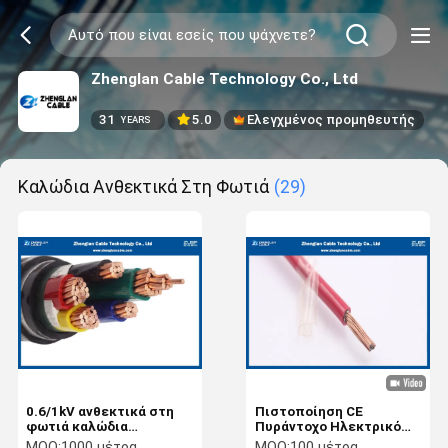
Zhenglan Cable Technology Co., Ltd
31
5.0
Ελεγχμένος προμηθευτής
YEARS
Καλώδια Ανθεκτικά Στη Φωτιά
(29)
0.6/1kV ανθεκτικά στη
Πιστοποίηση CE
φωτιά καλώδια
Πυράντοχο Ηλεκτρικό
ηλεκτρικής ενέργειας με
Καλώδιο / Μονοπολικό
MOQ:
1000 μέτρα
MOQ:
100 μέτρα