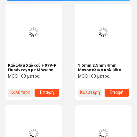
Καλώδια Χαλκού H07V-R
1.5mm 2.5mm 4mm
Πυράντοχα με Μόνωση
Μονοπολικό καλώδιο
PVC 300/500V
χαλκού μόνωσης PVC
MOQ:
100 μέτρα
MOQ:
100 μέτρα
300/500V
Καλύτερη
Επαφή
Καλύτερη
Επαφή
τιμή
τιμή