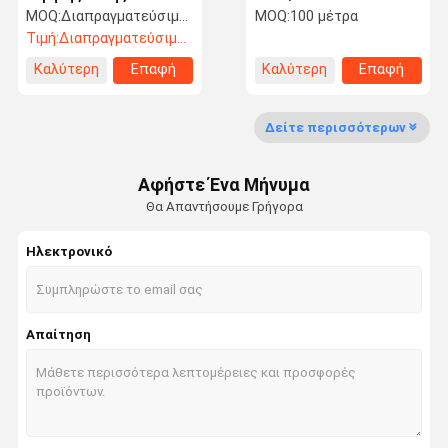
(0.6kv/1kv) Πυράντοχα
καλώδιο η τάση είναι
MOQ:
Διαπραγματεύσιμος
MOQ:
100 μέτρα
Καλώδια Μόνωση XLPE
300/500V χρήση για το
Τιμή:
Διαπραγματεύσιμος
σπίτι & κτίριο
Καλύτερη
Επαφή
Καλύτερη
Επαφή
Γύρος
Ποιοτικός
Μας Ελάτε
Ειδήσεις
τιμή
τιμή
Εργοστασίων
Έλεγχος
Σε Επαφή Με
Δείτε περισσότερων
Αφήστε Ένα Μήνυμα
Θα Απαντήσουμε Γρήγορα
Περιπτώσεις
VR Show
Ηλεκτρονικό
Καλώδιο τροφοδοσίας αλουμινίου
Καλώδιο ισχύος χαμηλής τάσης
Απαίτηση
Καλώδια ρεύματος μέσης τάσης
Καθαρός αλουμινένιος αγωγός