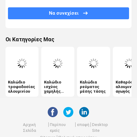
Αλουμίνιο Αγωγός Χάλυβας Ενισχυμένος
Να συνεχίσει
Από πάνω μονωμένο καλώδιο
Χάλυβας επικάλυψης χαλκού
Οι Κατηγορίες Μας
Φωτοβολταϊκό ηλιακό καλώδιο
xlpe μονωμένα καλώδια
PVC μονωμένα καλώδια
Καλώδια χαμηλών καπνών μηδενικού αλογόνου
Καλώδιο
Καλώδιο
Καλώδια
Καθαρός
τροφοδοσίας
ισχύος
ρεύματος
αλουμινέν
αλουμινίου
χαμηλής
μέσης τάσης
αγωγός
Θωρακισμένο καλώδιο τροφοδοσίας
τάσης
Καλώδια ανθεκτικά στη φωτιά
Κτίριο καλωδίων και καλωδίων
Αρχική
Περίπου
επαφή
Desktop
Twin And Earth Cable
Σελίδα
εμείς
Site