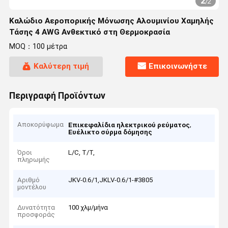
2
/
2
Καλώδιο Αεροπορικής Μόνωσης Αλουμινίου Χαμηλής
Τάσης 4 AWG Ανθεκτικό στη Θερμοκρασία
MOQ：100 μέτρα
Καλύτερη τιμή
Επικοινωνήστε
Περιγραφή Προϊόντων
Αποκορύφωμα
,
Επικεφαλίδια ηλεκτρικού ρεύματος
Ευέλικτο σύρμα δόμησης
Όροι
L/C, T/T,
πληρωμής
Αριθμό
JKV-0.6/1,JKLV-0.6/1-#3805
μοντέλου
Δυνατότητα
100 χλμ/μήνα
προσφοράς