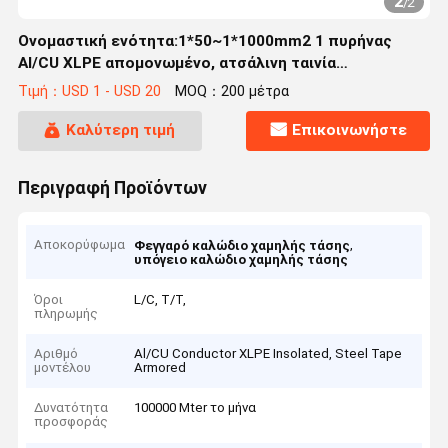
2
/
2
Ονομαστική ενότητα:1*50~1*1000mm2 1 πυρήνας
Al/CU XLPE απομονωμένο, ατσάλινη ταινία
θωρακισμένη, καλώδιο ηλεκτρικής ενέργειας με
Τιμή：USD 1 - USD 20
MOQ：200 μέτρα
κάλυψη PVC ((NA2XBY/NAYBY)
Καλύτερη τιμή
Επικοινωνήστε
Περιγραφή Προϊόντων
Αποκορύφωμα
,
Φεγγαρό καλώδιο χαμηλής τάσης
υπόγειο καλώδιο χαμηλής τάσης
Όροι
L/C, T/T,
πληρωμής
Αριθμό
Al/CU Conductor XLPE Insolated, Steel Tape
μοντέλου
Armored
Δυνατότητα
100000 Mter το μήνα
προσφοράς