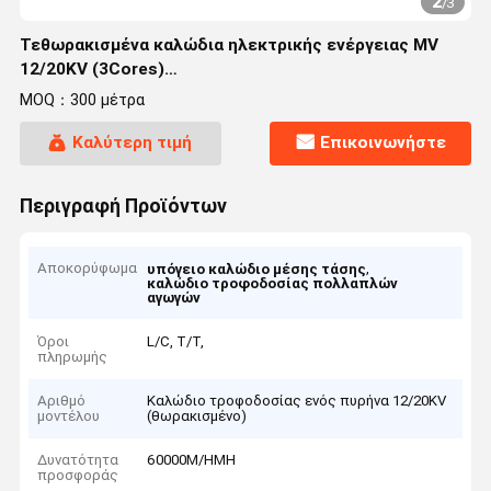
2
/
3
Τεθωρακισμένα καλώδια ηλεκτρικής ενέργειας MV
12/20KV (3Cores)
((CU/XLPE/STA/NYRGBY/NYB2Y/N2XBY/NYBY)
MOQ：300 μέτρα
Καλύτερη τιμή
Επικοινωνήστε
Περιγραφή Προϊόντων
Αποκορύφωμα
,
υπόγειο καλώδιο μέσης τάσης
καλώδιο τροφοδοσίας πολλαπλών
αγωγών
Όροι
L/C, T/T,
πληρωμής
Αριθμό
Καλώδιο τροφοδοσίας ενός πυρήνα 12/20KV
μοντέλου
(θωρακισμένο)
Δυνατότητα
60000M/ΗΜΗ
προσφοράς