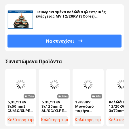
Τεθωρακισμένα καλώδια ηλεκτρικής
ενέργειας MV 12/20KV (3Cores)
((CU/XLPE/STA/NYRGBY/NYB2Y/N2XBY/NYBY)
Να συνεχίσει
Συνιστώμενα Προϊόντα
6,35/11KV
6.35/11KV
19/33KV
Καλώδιο 
3x50mm2
3x120mm2
Μοναδικό
12/20KV
CU/SC/XLPE/SC/CTS/PVC/SWA/PVC
AL/SC/XLPE/SC/CTS/PVC/SWA/PVC
πυρήνα
3x70mm2 
MV χάλκινο
Καλώδιο
Χαλκό
πυρήνα
καλώδιο
τροφοδοσίας
καλώδιο
αλουμινίο
Καλύτερη τιμή
Καλύτερη τιμή
Καλύτερη τιμή
Καλύτερη 
θωρακισμένου
μέσης τάσης
ηλεκτρικής
με
τύπου
υπόγειο
ενέργειας
θωρακισμ