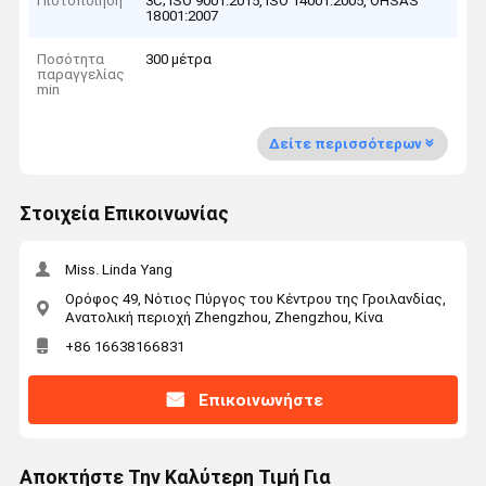
Πιστοποίηση
3C; ISO 9001:2015, ISO 14001:2005, OHSAS
18001:2007
Ποσότητα
300 μέτρα
παραγγελίας
min
Δείτε περισσότερων
Στοιχεία Επικοινωνίας
Miss. Linda Yang
Ορόφος 49, Νότιος Πύργος του Κέντρου της Γροιλανδίας,
Ανατολική περιοχή Zhengzhou, Zhengzhou, Κίνα
+86 16638166831
Επικοινωνήστε
Αποκτήστε Την Καλύτερη Τιμή Για