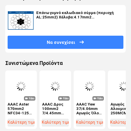
Επάνω γυμνό καλωδιακό σύρμα (περιοχή
AL:25mm2) Χάλυβα:4.17mm2
Συνολικά:29.2mm2), Διοδηγός ACSR
(AAC,AAAC,ACSR)
Να συνεχίσει
Συνιστώμενα Προϊόντα
AAAC Aster
AAAC Δρυς
AAAC Yew
Αγωγός
570mm2
100mm2
37/4.06mm
Αλουμινίο
NFC34-125
7/4.45mm
Αγωγός Όλοι
250MCM
αγωγός
Αγωγός Όλοι
οι Αγωγοί από
AAAC
γυμνού
Αγωγός
Κράμα
Εναέριας
Καλύτερη τιμή
Καλύτερη τιμή
Καλύτερη τιμή
Καλύτερη 
κράματος
Κράματος
Αλουμινίου
Μεταφορά
αλουμινίου
Αλουμινίου
Αγωγοί χωρίς
με Ενίσχυ