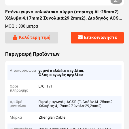
2
/
2
Επάνω γυμνό καλωδιακό σύρμα (περιοχή AL:25mm2)
Χάλυβα:4.17mm2 Συνολικά:29.2mm2), Διοδηγός ACSR
(AAC,AAAC,ACSR)
MOQ：300 μέτρα
Καλύτερη τιμή
Επικοινωνήστε
Περιγραφή Προϊόντων
Αποκορύφωμα
,
γυμνό καλώδιο αργιλίου
Όλος ο αγωγός αργιλίου
Όροι
L/C, T/T,
πληρωμής
Αριθμό
Γυμνός αγωγός ACSR (Εμβαδόν AL:25mm2
μοντέλου
Χάλυβας:4,17mm2 Σύνολο:29,2mm2)
Μάρκα
Zhenglan Cable