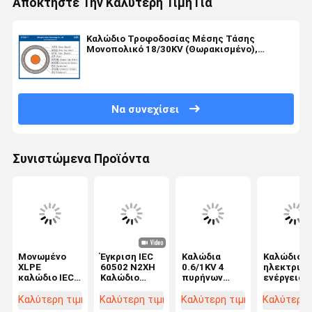
Αποκτήστε Την Καλύτερη Τιμή Για
Καλώδιο Τροφοδοσίας Μέσης Τάσης
Μονοπολικό 18/30KV (Θωρακισμένο),
Μονωμένο με XLPE σύμφωνα με IEC
60502/60228
Να συνεχίσει
Συνιστώμενα Προϊόντα
Μονωμένο
Έγκριση IEC
Καλώδια
Καλώδιο
XLPE
60502 N2XH
0.6/1KV 4
ηλεκτρική
καλώδιο IEC
Καλώδιο
πυρήνων
ενέργειας
60502-1
ηλεκτρικής
75τ.χλ.
μόνωση
ενέργειας με
Χαμηλής
0,6/1KV
Καλύτερη τιμή
Καλύτερη τιμή
Καλύτερη τιμή
Καλύτερη 
χαμηλό
Εκπομπής
CU/XLPE/