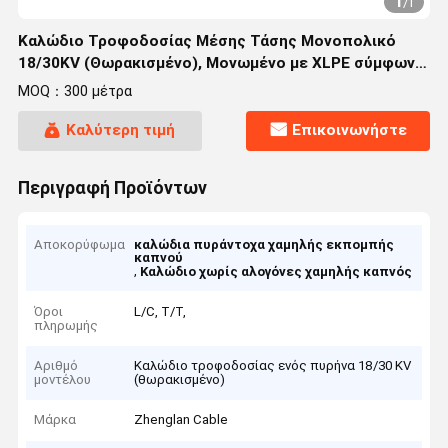
1
/
1
Καλώδιο Τροφοδοσίας Μέσης Τάσης Μονοπολικό
18/30KV (Θωρακισμένο), Μονωμένο με XLPE σύμφωνα
με IEC 60502/60228
MOQ：300 μέτρα
Καλύτερη τιμή
Επικοινωνήστε
Περιγραφή Προϊόντων
Αποκορύφωμα
καλώδια πυράντοχα χαμηλής εκπομπής
καπνού
,
Καλώδιο χωρίς αλογόνες χαμηλής καπνός
Όροι
L/C, T/T,
πληρωμής
Αριθμό
Καλώδιο τροφοδοσίας ενός πυρήνα 18/30 KV
μοντέλου
(θωρακισμένο)
Μάρκα
Zhenglan Cable