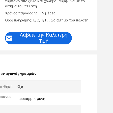
τύμπανο από ξύλο και χάλυβα, σύμφωνα με το
αίτημα του πελάτη
Χρόνος παράδοσης: 15 μέρες
Όροι πληρωμής: L/C, T/T, , ως αίτημα του πελάτη
Λάβετε την Καλύτερη
Τιμή
ος αγωγός γραμμών
α Θήκη:
Οχι
μπάνου
προσαρμοσμένη