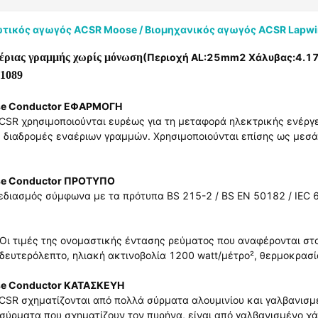
τικός αγωγός ACSR Moose / Βιομηχανικός αγωγός ACSR Lapwi
έριας γραμμής χωρίς μόνωση
(Περιοχή AL:25mm2 Χάλυβας:4.
61089
e Conductor ΕΦΑΡΜΟΓΗ
ACSR χρησιμοποιούνται ευρέως για τη μεταφορά ηλεκτρικής ενέργε
ς διαδρομές εναέριων γραμμών. Χρησιμοποιούνται επίσης ως μεσά
e Conductor ΠΡΟΤΥΠΟ
εδιασμός σύμφωνα με τα πρότυπα BS 215-2 / BS EN 50182 / IEC 6
Οι τιμές της ονομαστικής έντασης ρεύματος που αναφέρονται στ
/δευτερόλεπτο, ηλιακή ακτινοβολία 1200 watt/μέτρο², θερμοκρασ
e Conductor ΚΑΤΑΣΚΕΥΗ
ACSR σχηματίζονται από πολλά σύρματα αλουμινίου και γαλβανισ
 σύρματα που σχηματίζουν τον πυρήνα, είναι από γαλβανισμένο χά