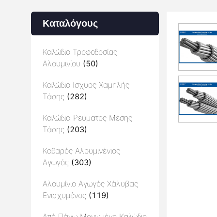
Καταλόγους
Καλώδιο Τροφοδοσίας
Αλουμινίου
(50)
Καλώδιο Ισχύος Χαμηλής
Τάσης
(282)
Καλώδια Ρεύματος Μέσης
Τάσης
(203)
Καθαρός Αλουμινένιος
Αγωγός
(303)
Αλουμίνιο Αγωγός Χάλυβας
Ενισχυμένος
(119)
Από Πάνω Μονωμένο Καλώδιο