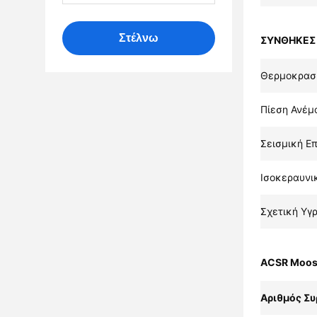
Στέλνω
ΣΥΝΘΗΚΕΣ 
Θερμοκρασί
Πίεση Ανέμ
Σεισμική Ε
Ισοκεραυνι
Σχετική Υγ
ACSR Moos
Αριθμός Σ