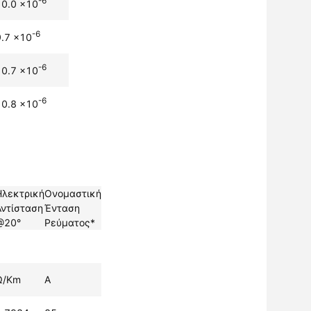
-6
10.0 x10
-6
9.7 x10
-6
10.7 x10
-6
10.8 x10
Ηλεκτρική
Ονομαστική
Αντίσταση
Ένταση
@20°
Ρεύματος*
Ω/Km
A