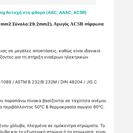
ng Αντοχή στη φθορά (AAC, AAAC, ACSR)
17mm2 Σύνολο:29.2mm2
)
, Αγωγός ACSR σύμφωνα
ιας σε μεγάλες αποστάσεις, καθώς είναι ιδανικοί
ζοντες για τη στήριξη εναέριων ηλεκτρικών
1089 / ASTM B 232/B 232M / DIN 48204 / JIS C
ον παραπάνω πίνακα βασίζονται σε ταχύτητα ανέμου
ία περιβάλλοντος 50°C & θερμοκρασία αγωγού 80°C.
μένου χάλυβα, πλεγμένα σε ομόκεντρα στρώματα. Το
λυβα και το εξωτερικό στρώμα ή τα στρώματα, είναι