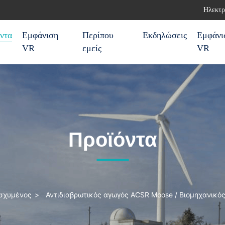
Ηλεκτρ
ντα
Εμφάνιση
Περίπου
Εκδηλώσεις
Εμφάνι
VR
εμείς
VR
Προϊόντα
ισχυμένος
>
Αντιδιαβρωτικός αγωγός ACSR Moose / Βιομηχανικό