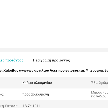
ιες προϊόντος
Περιγραφή προϊόντος
ω:
Χάλυβας αγωγών αργιλίου Acsr που ενισχύεται
,
Υπερυψωμέν
Κράμα αλουμινίου
Έξω Χρώμ
Μήκος τυ
ας:
προσαρμοσμένη
καλωδίου:
κή Έκταση:
18.7~1211