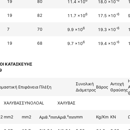
6
-6
19
80
11.4 x10
18.0 x10
6
-6
19
82
11.7 x10
17.5 x10
6
-6
7
70
9.9 x10
19.3 x10
6
-6
19
68
9.7 x10
19.4 x10
ΟΙ ΚΑΤΑΣΚΕΥΗΣ
9
Συνολική
Αντοχή
ομαστική Επιφάνεια
Πλέξη
Βάρος
Διάμετρος
Θραύσης
ΧΑΛΥΒΑΣ
ΣΥΝΟΛΟ
AL
ΧΑΛΥΒΑΣ
x
x
2
mm2
mm2
mm
Kg/Km
KN
Αριθ.
mm
Αριθ.
mm