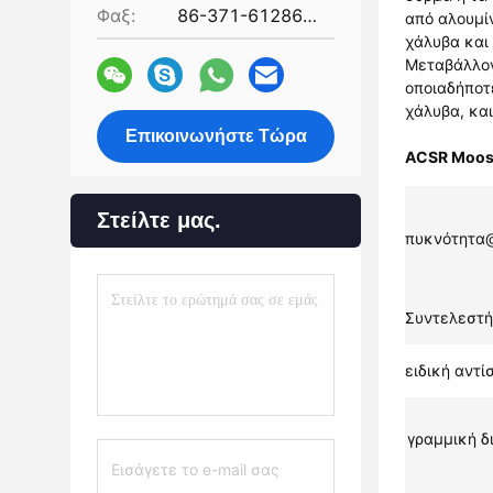
Φαξ:
86-371-61286032
από αλουμί
χάλυβα και 
Μεταβάλλον
οποιαδήποτ
χάλυβα, κα
Επικοινωνήστε Τώρα
ACSR Moos
Στείλτε μας.
πυκνότητα
Συντελεστ
ειδική αντ
γραμμική δ