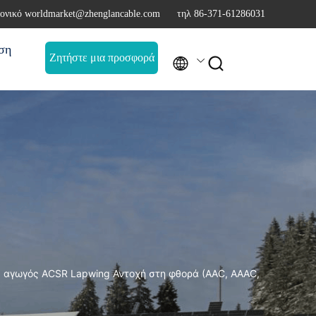
ονικό worldmarket@zhenglancable.com
τηλ 86-371-61286031
ση
Ζητήστε μια προσφορά


ς αγωγός ACSR Lapwing Αντοχή στη φθορά (AAC, AAAC,