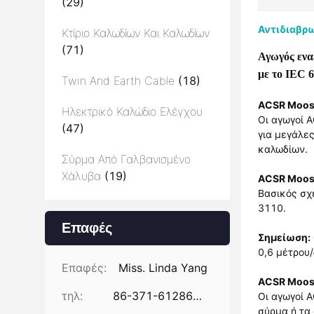
(29)
Αντιδιαβρω
Κτίριο Καλωδίων Και Καλωδίων
(71)
Αγωγός ενα
με το IEC 
Twin And Earth Cable
(18)
ACSR Moos
Ηλεκτρικό Καλώδιο Ελέγχου
Οι αγωγοί 
(47)
για μεγάλε
καλωδίων.
Σύρμα Από Γαλβανισμένο
Χάλυβα
(19)
ACSR Moos
Βασικός σχ
3110.
Επαφές
Σημείωση:
0,6 μέτρου
Επαφές:
Miss. Linda Yang
ACSR Moos
τηλ:
86-371-61286031
Οι αγωγοί 
σύρμα ή τα