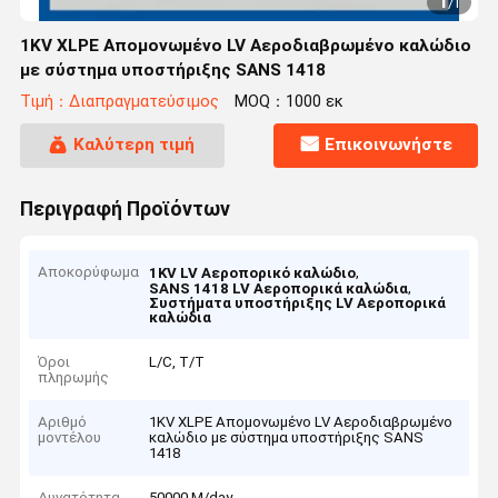
1
/
1
1KV XLPE Απομονωμένο LV Αεροδιαβρωμένο καλώδιο
με σύστημα υποστήριξης SANS 1418
Τιμή：Διαπραγματεύσιμος
MOQ：1000 εκ
Καλύτερη τιμή
Επικοινωνήστε
Περιγραφή Προϊόντων
Αποκορύφωμα
,
1KV LV Αεροπορικό καλώδιο
,
SANS 1418 LV Αεροπορικά καλώδια
Συστήματα υποστήριξης LV Αεροπορικά
καλώδια
Όροι
L/C, T/T
πληρωμής
Αριθμό
1KV XLPE Απομονωμένο LV Αεροδιαβρωμένο
μοντέλου
καλώδιο με σύστημα υποστήριξης SANS
1418
Δυνατότητα
50000 M/day