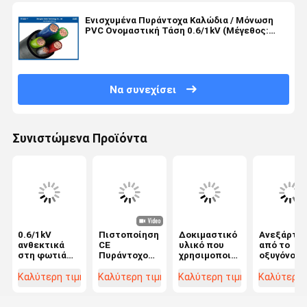
Ενισχυμένα Πυράντοχα Καλώδια / Μόνωση
PVC Ονομαστική Τάση 0.6/1kV (Μέγεθος:
1.5~1000mm2)
Να συνεχίσει
Συνιστώμενα Προϊόντα
0.6/1kV
Πιστοποίηση
Δοκιμαστικό
Ανεξάρτη
ανθεκτικά
CE
υλικό που
από το
στη φωτιά
Πυράντοχο
χρησιμοποιείται
οξυγόνο
καλώδια
Ηλεκτρικό
για την
καλώδια
ηλεκτρικής
Καλώδιο /
κατασκευή
πυρόσβεσ
Καλύτερη τιμή
Καλύτερη τιμή
Καλύτερη τιμή
Καλύτερη 
ενέργειας με
Μονοπολικό
ηλεκτρικών
χαλκού/
PVC μανδύα
Εύκαμπτο
καλωδίων
καλώδια B
XLPE
Καλώδιο
για την