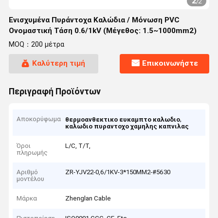
2
/
2
Ενισχυμένα Πυράντοχα Καλώδια / Μόνωση PVC
Ονομαστική Τάση 0.6/1kV (Μέγεθος: 1.5~1000mm2)
MOQ：200 μέτρα
Καλύτερη τιμή
Επικοινωνήστε
Περιγραφή Προϊόντων
Αποκορύφωμα
,
θερμοανθεκτικο ευκαμπτο καλωδιο
καλωδιο πυραντοχο χαμηλης καπνιλας
Όροι
L/C, T/T,
πληρωμής
Αριθμό
ZR-YJV22-0,6/1KV-3*150MM2-#5630
μοντέλου
Μάρκα
Zhenglan Cable